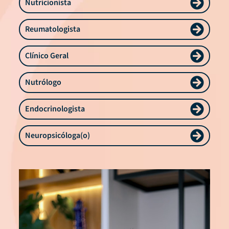
Nutricionista
Reumatologista
Clínico Geral
Nutrólogo
Endocrinologista
Neuropsicóloga(o)